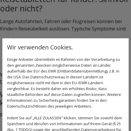
oder nicht?
Lange Autofahrten, Fähren oder Flugreisen können bei
Kindern Reiseübelkeit auslösen. Typische Symptome sind:
Übelkeit
Wir verwenden Cookies.
Schwindel
Erbrechen
Einige Anbieter übermitteln im Rahmen von der Verarbeitung zu
Bauchschmerzen
den genannten Zwecken möglicherweise Daten an Länder
außerhalb der EU/ des EWR (Drittlanddatenübermittlung), z.B. in
Viele Eltern greifen deshalb zu Reisetabletten für Kinder.
die USA. Das Datenschutzniveau in diesen Ländern ist
Doch nicht jedes Mittel eignet sich für jedes Alter.
möglicherweise nicht mit dem in den EU-/EWR-Ländern
vergleichbar. Es besteht daher ein erhöhtes Risiko, dass
Wann Reisetabletten für Kinder helfen
staatliche Behörden auf diese Daten zugreifen können. Weitere
können
Informationen zu Sicherheitsgarantien finden Sie in den
Datenschutzrichtlinien des jeweiligen Anbieters.
Reisetabletten können sinnvoll sein:
Indem Sie auf „ALLE ZULASSEN" klicken, stimmen Sie sowohl dem
Speichern und Abrufen von Informationen auf Ihrem Gerät (§ 25
bei bekannten Problemen mit Reiseübelkeit
Abs. 1 TDDDG) sowie der anschließenden Datenverarbeitung für